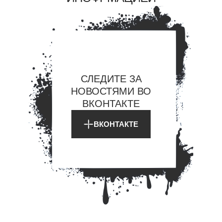
REASON 3
LIVING COMMUNITY
Our gallery is not just a space — it’s a living network of artists,
thinkers, and visitors from around the world. We host
workshops, open walls, and live sessions where creativity
grows through collaboration and dialogue
СЛЕДИТЕ ЗА
НОВОСТЯМИ ВО
MORE
ВКОНТАКТЕ
ВКОНТАКТЕ