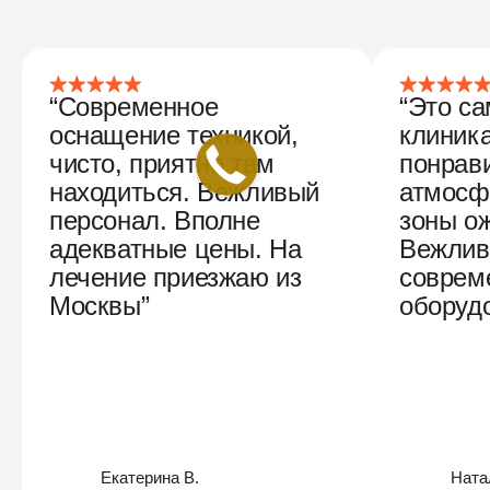
“Современное
“Это с
оснащение техникой,
клиника
чисто, приятно там
понрав
находиться. Вежливый
атмосф
персонал. Вполне
зоны о
адекватные цены. На
Вежлив
лечение приезжаю из
соврем
Москвы”
оборудо
Екатерина В.
Ната