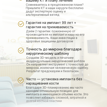
вашему КТ и плану лечения
Сомневаетесь в предложенном плане?
Пришлите КТ и наши хирурги бесплатно
дадут экспертную оценку и
альтернативный взгляд
Гарантия на имплант 99 лет +
гарантия на приживаемость
Даём 2 гарантии: пожизненную от
производителя на имплант и нашу на его
приживаемость. Ваши инвестиции в
здоровье защищены договором
Точность до микрона благодаря
хирургическому шаблону
Создаём 3D-модель и печатаем
индивидуальный хирургический шаблон.
Он направляет инструмент с точностью до
микрона, исключая человеческую ошибку.
Результат предсказуем и безопасен.
Часто — установка импланта без
наращивания кости
Благодаря 3D-планированию мы часто
находим оптимальную позицию для
импланта в имеющемся объёме кости. Это
позволяет избежать сложной, затратной и
долгой костной пластики