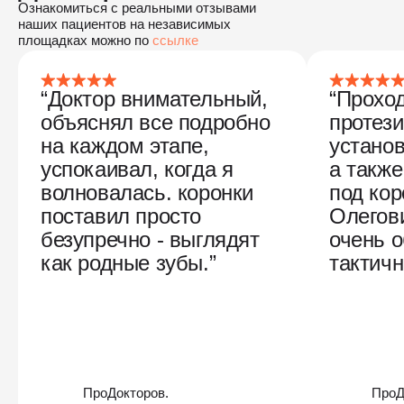
Ознакомиться с реальными отзывами
наших пациентов на независимых
площадках можно по
ссылке
“Доктор внимательный,
“Прохо
объяснял все подробно
протез
на каждом этапе,
устано
успокаивал, когда я
а также
волновалась. коронки
под кор
поставил просто
Олегов
безупречно - выглядят
очень 
как родные зубы.”
тактич
ПроДокторов.
ПроД