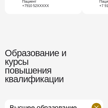
Пациент
Паци
+7910 52XXXXX
+7 9
Образование и
курсы
повышения
квалификации
Высшее образование