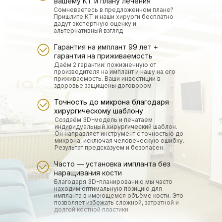
вашему КТ и плану лечения
Сомневаетесь в предложенном плане?
Пришлите КТ и наши хирурги бесплатно
дадут экспертную оценку и
альтернативный взгляд
Гарантия на имплант 99 лет +
гарантия на приживаемость
Даём 2 гарантии: пожизненную от
производителя на имплант и нашу на его
приживаемость. Ваши инвестиции в
здоровье защищены договором
Точность до микрона благодаря
хирургическому шаблону
Создаём 3D-модель и печатаем
индивидуальный хирургический шаблон.
Он направляет инструмент с точностью до
микрона, исключая человеческую ошибку.
Результат предсказуем и безопасен.
Часто — установка импланта без
наращивания кости
Благодаря 3D-планированию мы часто
находим оптимальную позицию для
импланта в имеющемся объёме кости. Это
позволяет избежать сложной, затратной и
долгой костной пластики