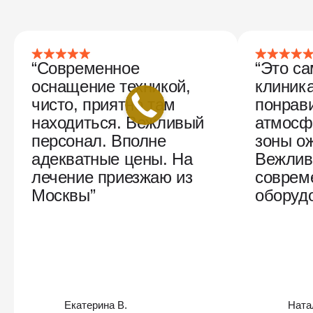
“Современное
“Это с
оснащение техникой,
клиника
чисто, приятно там
понрав
находиться. Вежливый
атмосф
персонал. Вполне
зоны о
адекватные цены. На
Вежлив
лечение приезжаю из
соврем
Москвы”
оборудо
Екатерина В.
Ната