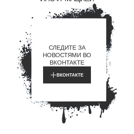
REASON 3
LIVING COMMUNITY
Our gallery is not just a space — it’s a living network of artists,
thinkers, and visitors from around the world. We host
workshops, open walls, and live sessions where creativity
grows through collaboration and dialogue
СЛЕДИТЕ ЗА
НОВОСТЯМИ ВО
MORE
ВКОНТАКТЕ
ВКОНТАКТЕ